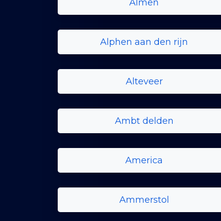
Almen
Alphen aan den rijn
Alteveer
Ambt delden
America
Ammerstol