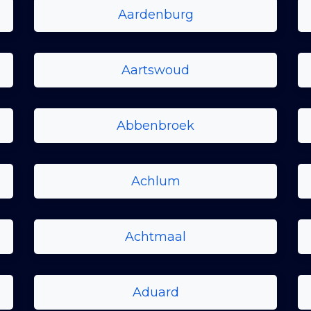
Aardenburg
Aartswoud
Abbenbroek
Achlum
Achtmaal
Aduard