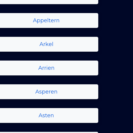
Appeltern
Arkel
Arrien
Asperen
Asten