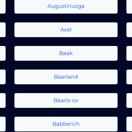
Augustinusga
Axel
Baak
Baarland
Baarlo ov
Babberich