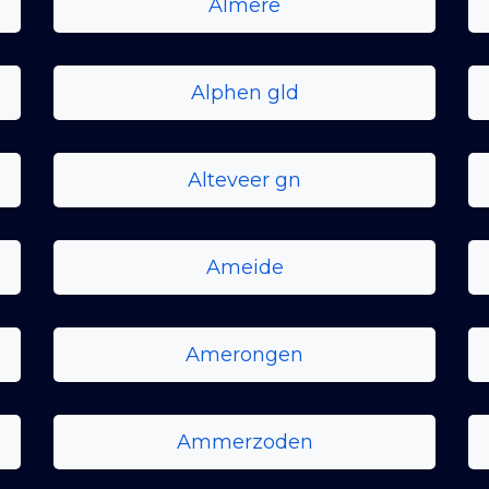
Almere
Alphen gld
Alteveer gn
Ameide
Amerongen
Ammerzoden