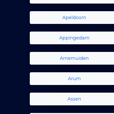
Apeldoorn
Appingedam
Arnemuiden
Arum
Assen