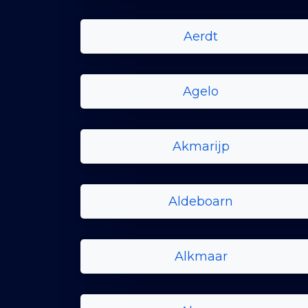
Aerdt
Agelo
Akmarijp
Aldeboarn
Alkmaar