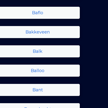
Baflo
Bakkeveen
Balk
Balloo
Bant