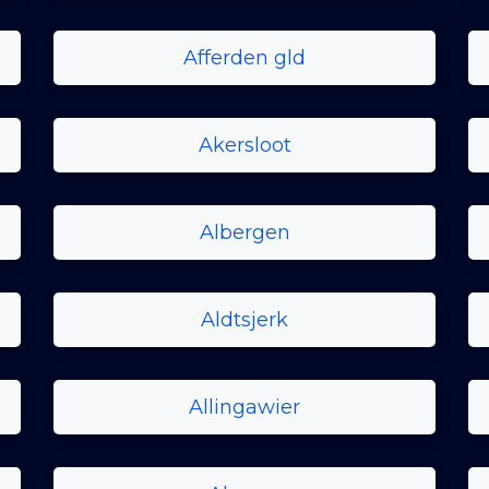
Afferden gld
Akersloot
Albergen
Aldtsjerk
Allingawier