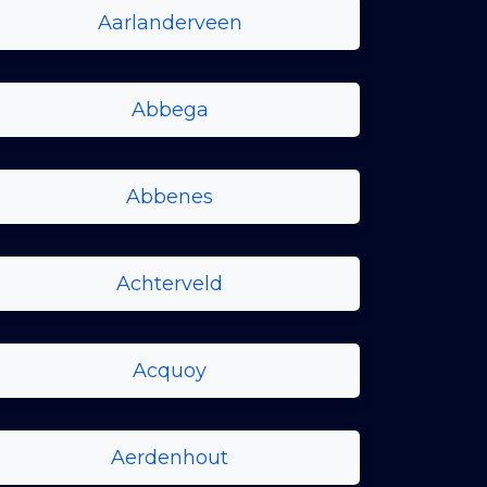
Aarlanderveen
Abbega
Abbenes
Achterveld
Acquoy
Aerdenhout