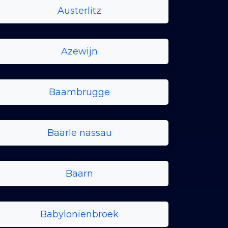
Austerlitz
Azewijn
Baambrugge
Baarle nassau
Baarn
Babylonienbroek