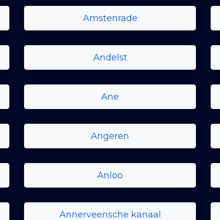
Amstenrade
Andelst
Ane
Angeren
Anloo
Annerveensche kanaal