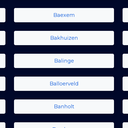
Baexem
Bakhuizen
Balinge
Balloerveld
Banholt