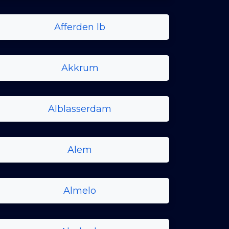
Afferden lb
Akkrum
Alblasserdam
Alem
Almelo