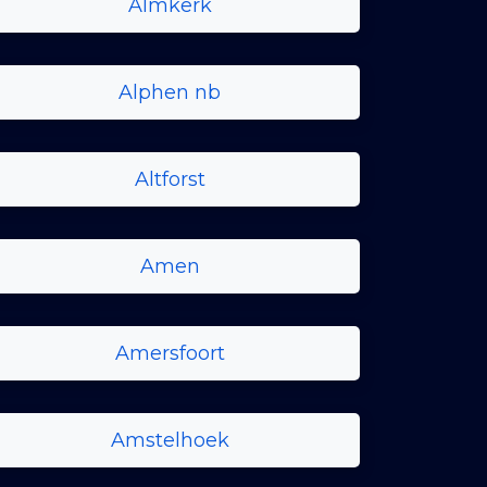
Almkerk
Alphen nb
Altforst
Amen
Amersfoort
Amstelhoek