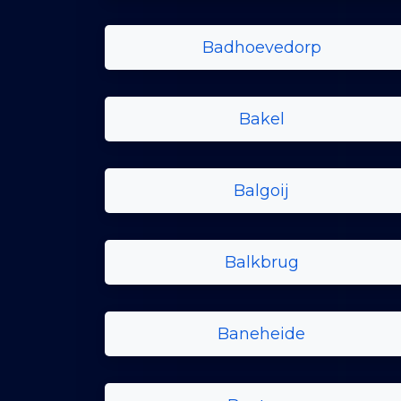
Badhoevedorp
Bakel
Balgoij
Balkbrug
Baneheide