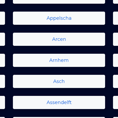
Appelscha
Arcen
Arnhem
Asch
Assendelft