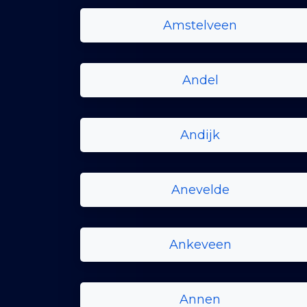
Amstelveen
Andel
Andijk
Anevelde
Ankeveen
Annen