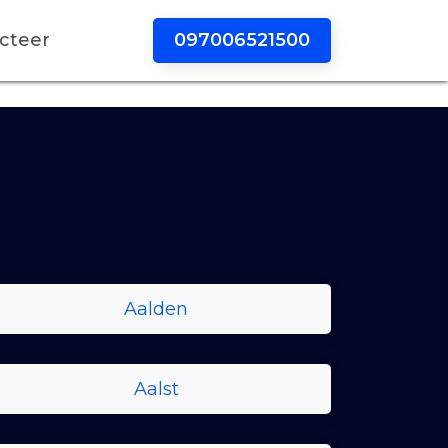
097006521500
cteer
Aalden
Aalst