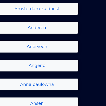
Amsterdam zuidoost
Anderen
Anerveen
Angerlo
Anna paulowna
Ansen