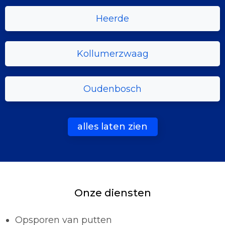
Heerde
Kollumerzwaag
Oudenbosch
alles laten zien
Onze diensten
Opsporen van putten