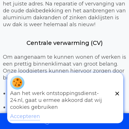
het juiste adres. Na reparatie of vervanging van
de oude dakbedekking en het aanbrengen van
aluminium dakranden of zinken daklijsten is
uw dak is weer helemaal als nieuw!
Centrale verwarming (CV)
Om aangenaam te kunnen wonen of werken is
een prettig binnenklimaat van groot belang.
Onze loodgieters kunnen hiervoor zorgen door
bijvoorbeeld:
Het uitbreiden of compleet installeren van
Aan het werk ontstoppingsdienst-
een cv-installatie
24.nl, gaat u ermee akkoord dat wij
Vervangen van radiatoren/radiatorkranen
cookies gebruiken
Vloerverwarming
Accepteren
097006521500
Sanitair