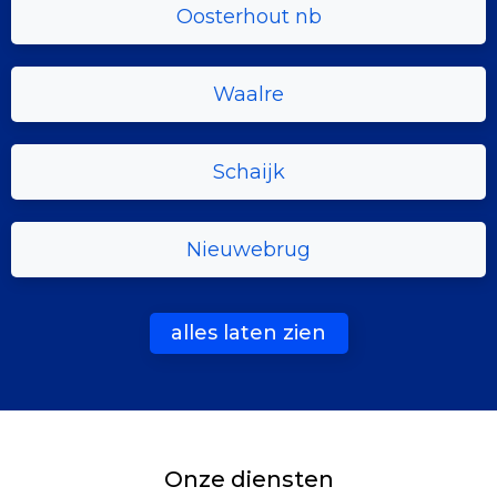
Oosterhout nb
Waalre
Schaijk
Nieuwebrug
alles laten zien
Onze diensten