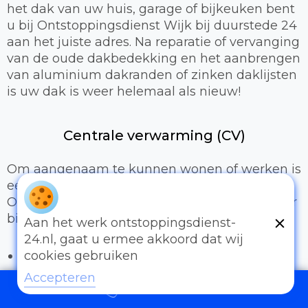
het dak van uw huis, garage of bijkeuken bent
u bij Ontstoppingsdienst Wijk bij duurstede 24
aan het juiste adres. Na reparatie of vervanging
van de oude dakbedekking en het aanbrengen
van aluminium dakranden of zinken daklijsten
is uw dak is weer helemaal als nieuw!
Centrale verwarming (CV)
Om aangenaam te kunnen wonen of werken is
een prettig binnenklimaat van groot belang.
Onze loodgieters kunnen hiervoor zorgen door
bijvoorbeeld:
Aan het werk ontstoppingsdienst-
24.nl, gaat u ermee akkoord dat wij
Het uitbreiden of compleet installeren van
cookies gebruiken
een cv-installatie
Accepteren
Vervangen van radiatoren/radiatorkranen
097006521500
Vloerverwarming