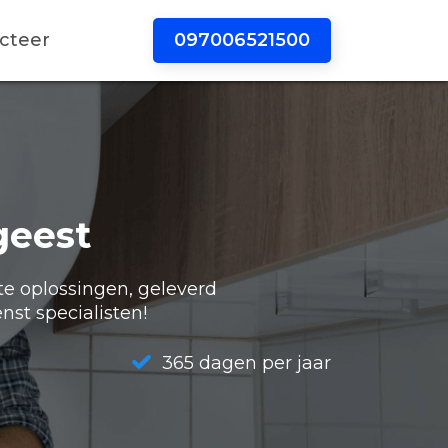
097006521500
cteer
geest
te oplossingen, geleverd
nst specialisten!
365 dagen per jaar