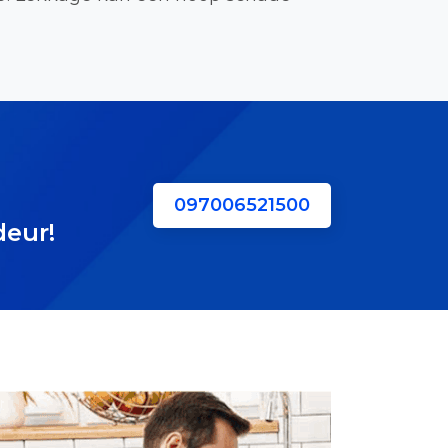
097006521500
deur!