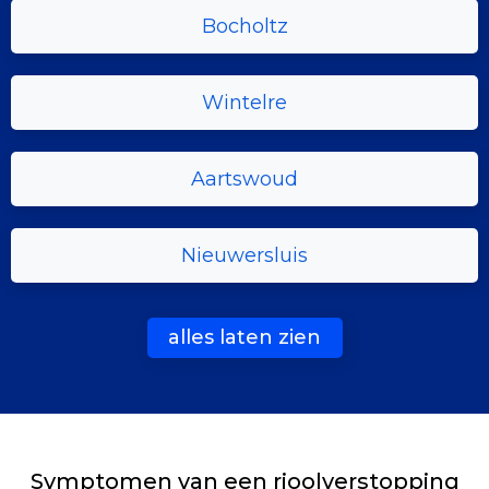
Bocholtz
Wintelre
Aartswoud
Nieuwersluis
alles laten zien
Symptomen van een rioolverstopping