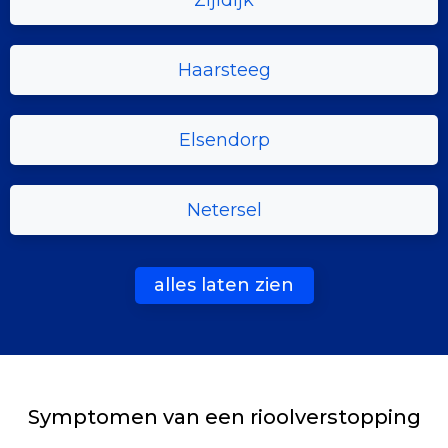
Zijldijk
Haarsteeg
Elsendorp
Netersel
alles laten zien
Symptomen van een rioolverstopping