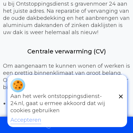
u bij Ontstoppingsdienst s gravenmoer 24 aan
het juiste adres. Na reparatie of vervanging van
de oude dakbedekking en het aanbrengen van
aluminium dakranden of zinken daklijsten is
uw dak is weer helemaal als nieuw!
Centrale verwarming (CV)
Om aangenaam te kunnen wonen of werken is
een prettig binnenklimaat van groot belang.
Onze loodgieters kunnen hiervoor zorgen door
bijvoorbeeld:
Aan het werk ontstoppingsdienst-
Het uitbreiden of compleet installeren van
24.nl, gaat u ermee akkoord dat wij
een cv-installatie
cookies gebruiken
Vervangen van radiatoren/radiatorkranen
Accepteren
Vloerverwarming
097006521500