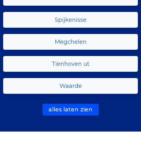
Spijkenisse
Megchelen
Tienhoven ut
Waarde
alles laten zien