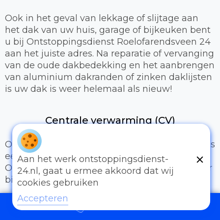
Ook in het geval van lekkage of slijtage aan
het dak van uw huis, garage of bijkeuken bent
u bij Ontstoppingsdienst Roelofarendsveen 24
aan het juiste adres. Na reparatie of vervanging
van de oude dakbedekking en het aanbrengen
van aluminium dakranden of zinken daklijsten
is uw dak is weer helemaal als nieuw!
Centrale verwarming (CV)
Om aangenaam te kunnen wonen of werken is
een prettig binnenklimaat van groot belang.
Aan het werk ontstoppingsdienst-
Onze loodgieters kunnen hiervoor zorgen door
24.nl, gaat u ermee akkoord dat wij
bijvoorbeeld:
cookies gebruiken
Accepteren
Het uitbreiden of compleet installeren van
097006521500
een cv-installatie