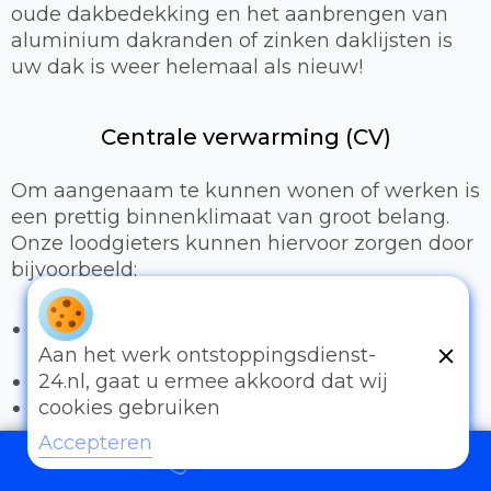
oude dakbedekking en het aanbrengen van
aluminium dakranden of zinken daklijsten is
uw dak is weer helemaal als nieuw!
Centrale verwarming (CV)
Om aangenaam te kunnen wonen of werken is
een prettig binnenklimaat van groot belang.
Onze loodgieters kunnen hiervoor zorgen door
bijvoorbeeld:
Het uitbreiden of compleet installeren van
een cv-installatie
Aan het werk ontstoppingsdienst-
Vervangen van radiatoren/radiatorkranen
24.nl, gaat u ermee akkoord dat wij
Vloerverwarming
cookies gebruiken
Accepteren
Sanitair
097006521500