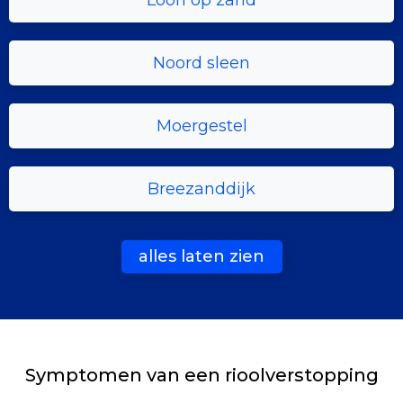
Loon op zand
Noord sleen
Moergestel
Breezanddijk
alles laten zien
Symptomen van een rioolverstopping