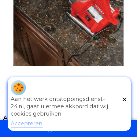
097006521500
Aan het werk ontstoppingsdienst-
24.nl, gaat u ermee akkoord dat wij
cookies gebruiken
Andere diensten
Accepteren
097006521500
Eender welk probleem van afvoer of
rioleringswerken kan u met ons bespreken.