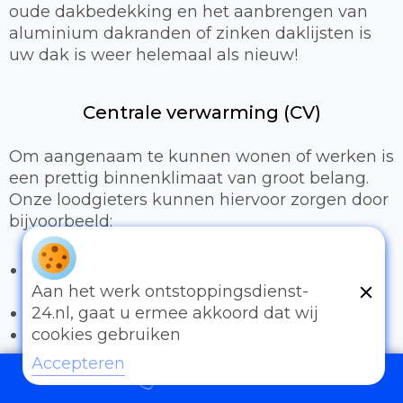
oude dakbedekking en het aanbrengen van
aluminium dakranden of zinken daklijsten is
uw dak is weer helemaal als nieuw!
Centrale verwarming (CV)
Om aangenaam te kunnen wonen of werken is
een prettig binnenklimaat van groot belang.
Onze loodgieters kunnen hiervoor zorgen door
bijvoorbeeld:
Het uitbreiden of compleet installeren van
een cv-installatie
Aan het werk ontstoppingsdienst-
Vervangen van radiatoren/radiatorkranen
24.nl, gaat u ermee akkoord dat wij
Vloerverwarming
cookies gebruiken
Accepteren
Sanitair
097006521500