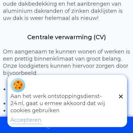
oude dakbedekking en het aanbrengen van
aluminium dakranden of zinken daklijsten is
uw dak is weer helemaal als nieuw!
Centrale verwarming (CV)
Om aangenaam te kunnen wonen of werken is
een prettig binnenklimaat van groot belang.
Onze loodgieters kunnen hiervoor zorgen door
bijvoorbeeld:
Het uitbreiden of compleet installeren van
een cv-installatie
Aan het werk ontstoppingsdienst-
Vervangen van radiatoren/radiatorkranen
24.nl, gaat u ermee akkoord dat wij
Vloerverwarming
cookies gebruiken
Accepteren
Sanitair
097006521500