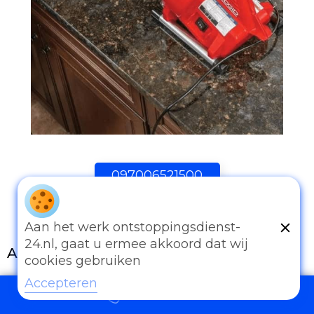
097006521500
Aan het werk ontstoppingsdienst-
24.nl, gaat u ermee akkoord dat wij
Andere diensten
cookies gebruiken
Eender welk probleem van afvoer of
Accepteren
097006521500
rioleringswerken kan u met ons bespreken.
Onze ervaring is onze troef. Al te vaak worden