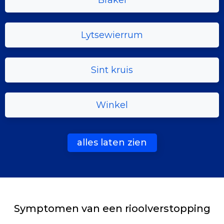
Brakel
Lytsewierrum
Sint kruis
Winkel
alles laten zien
Symptomen van een rioolverstopping