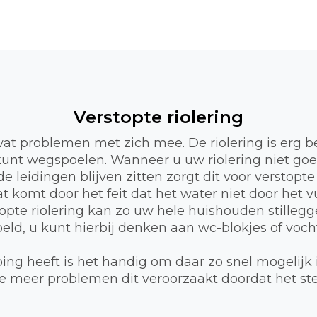
Verstopte riolering
wat problemen met zich mee. De riolering is erg b
l kunt wegspoelen. Wanneer u uw riolering niet go
e leidingen blijven zitten zorgt dit voor verstopte
 komt door het feit dat het water niet door het 
opte riolering kan zo uw hele huishouden stillegge
d, u kunt hierbij denken aan wc-blokjes of vocht
ng heeft is het handig om daar zo snel mogelijk 
 hoe meer problemen dit veroorzaakt doordat het s