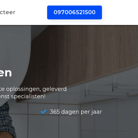
097006521500
cteer
en
te oplossingen, geleverd
nst specialisten!
365 dagen per jaar