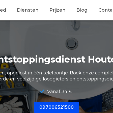
ied
Diensten
Prijzen
Blog
Conta
ntstoppingsdienst Hout
, opgelost in één telefoontje. Boek onze comple
erde en veelzijdige loodgieters en ontstoppingsdie
Vanaf 34 €
097006521500