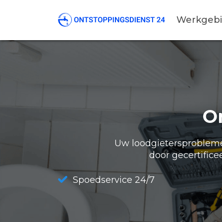
Werkgeb
O
Uw loodgietersproblemen
door gecertifice
Spoedservice 24/7