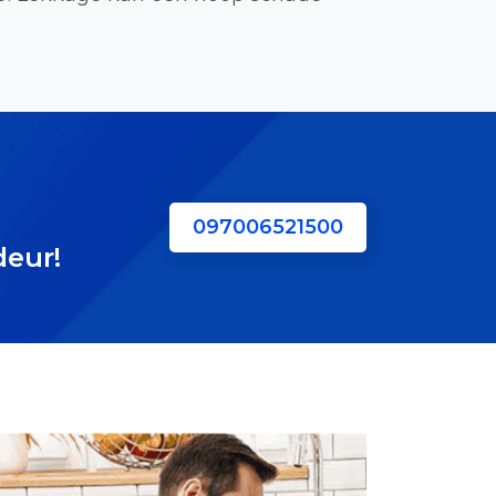
097006521500
deur!