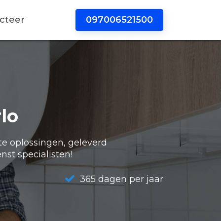
097006521500
cteer
lo
te oplossingen, geleverd
nst specialisten!
365 dagen per jaar