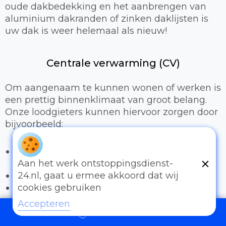
oude dakbedekking en het aanbrengen van
aluminium dakranden of zinken daklijsten is
uw dak is weer helemaal als nieuw!
Centrale verwarming (CV)
Om aangenaam te kunnen wonen of werken is
een prettig binnenklimaat van groot belang.
Onze loodgieters kunnen hiervoor zorgen door
bijvoorbeeld:
Het uitbreiden of compleet installeren van
een cv-installatie
Aan het werk ontstoppingsdienst-
Vervangen van radiatoren/radiatorkranen
24.nl, gaat u ermee akkoord dat wij
Vloerverwarming
cookies gebruiken
Accepteren
Sanitair
097006521500