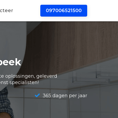
097006521500
cteer
beek
te oplossingen, geleverd
nst specialisten!
365 dagen per jaar