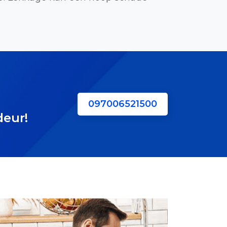
097006521500
deur!