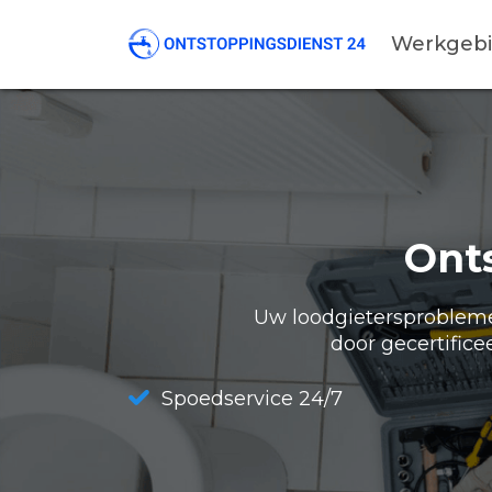
Werkgeb
Ont
Uw loodgietersproblemen
door gecertifice
Spoedservice 24/7