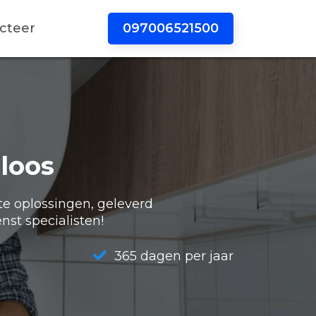
097006521500
cteer
loos
te oplossingen, geleverd
nst specialisten!
365 dagen per jaar