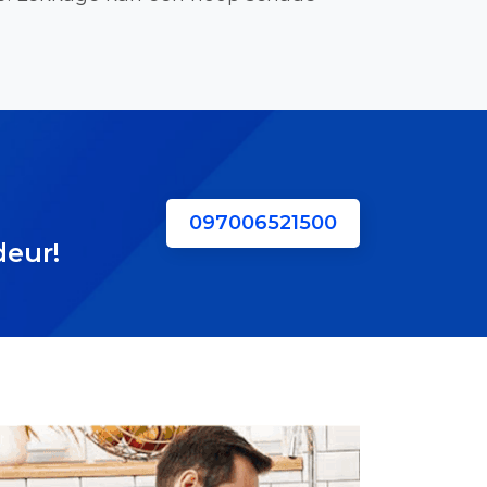
097006521500
deur!