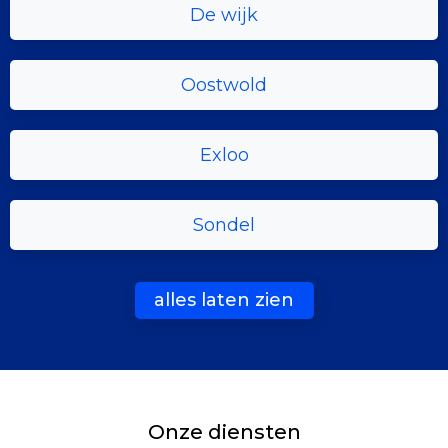
De wijk
Oostwold
Exloo
Sondel
alles laten zien
Onze diensten