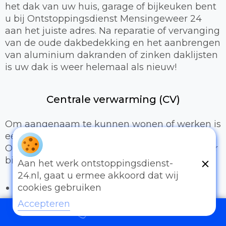
het dak van uw huis, garage of bijkeuken bent
u bij Ontstoppingsdienst Mensingeweer 24
aan het juiste adres. Na reparatie of vervanging
van de oude dakbedekking en het aanbrengen
van aluminium dakranden of zinken daklijsten
is uw dak is weer helemaal als nieuw!
Centrale verwarming (CV)
Om aangenaam te kunnen wonen of werken is
een prettig binnenklimaat van groot belang.
Onze loodgieters kunnen hiervoor zorgen door
bijvoorbeeld:
Aan het werk ontstoppingsdienst-
24.nl, gaat u ermee akkoord dat wij
Het uitbreiden of compleet installeren van
cookies gebruiken
een cv-installatie
Accepteren
Vervangen van radiatoren/radiatorkranen
097006521500
Vloerverwarming