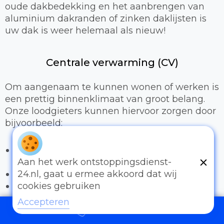
oude dakbedekking en het aanbrengen van
aluminium dakranden of zinken daklijsten is
uw dak is weer helemaal als nieuw!
Centrale verwarming (CV)
Om aangenaam te kunnen wonen of werken is
een prettig binnenklimaat van groot belang.
Onze loodgieters kunnen hiervoor zorgen door
bijvoorbeeld:
Het uitbreiden of compleet installeren van
een cv-installatie
Aan het werk ontstoppingsdienst-
Vervangen van radiatoren/radiatorkranen
24.nl, gaat u ermee akkoord dat wij
Vloerverwarming
cookies gebruiken
Accepteren
Sanitair
097006521500