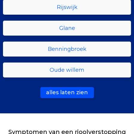
Rijswijk
Glane
Benningbroek
Oude willem
alles laten zien
Symptomen van een rioolverstopping