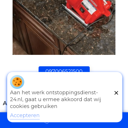
097006521500
Aan het werk ontstoppingsdienst-
24.nl, gaat u ermee akkoord dat wij
Andere diensten
cookies gebruiken
Eender welk probleem van afvoer of
Accepteren
097006521500
rioleringswerken kan u met ons bespreken.
Onze ervaring is onze troef. Al te vaak worden