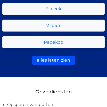
Esbeek
Mildam
Papekop
alles laten zien
Onze diensten
Opsporen van putten