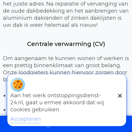
het juiste adres. Na reparatie of vervanging van
de oude dakbedekking en het aanbrengen van
aluminium dakranden of zinken daklijsten is
uw dak is weer helemaal als nieuw!
Centrale verwarming (CV)
Om aangenaam te kunnen wonen of werken is
een prettig binnenklimaat van groot belang.
Onze loodgieters kunnen hiervoor zorgen door
bijvoorbeeld:
Het uitbreiden of compleet installeren van
Aan het werk ontstoppingsdienst-
een cv-installatie
24.nl, gaat u ermee akkoord dat wij
Vervangen van radiatoren/radiatorkranen
cookies gebruiken
Vloerverwarming
Accepteren
097006521500
Sanitair