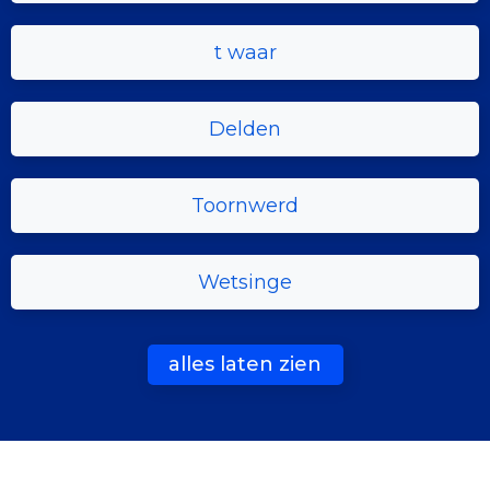
t waar
Delden
Toornwerd
Wetsinge
alles laten zien