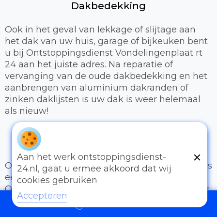
Dakbedekking
Ook in het geval van lekkage of slijtage aan
het dak van uw huis, garage of bijkeuken bent
u bij Ontstoppingsdienst Vondelingenplaat rt
24 aan het juiste adres. Na reparatie of
vervanging van de oude dakbedekking en het
aanbrengen van aluminium dakranden of
zinken daklijsten is uw dak is weer helemaal
als nieuw!
Centrale verwarming (CV)
Aan het werk ontstoppingsdienst-
Om aangenaam te kunnen wonen of werken is
24.nl, gaat u ermee akkoord dat wij
een prettig binnenklimaat van groot belang.
cookies gebruiken
Onze loodgieters kunnen hiervoor zorgen door
Accepteren
bijvoorbeeld:
097006521500