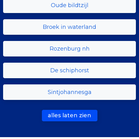
Oude bildtzijl
Broek in waterland
Rozenburg nh
De schiphorst
Sintjohannesga
alles laten zien