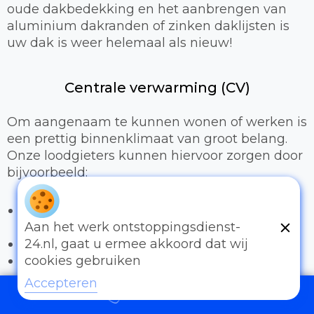
oude dakbedekking en het aanbrengen van
aluminium dakranden of zinken daklijsten is
uw dak is weer helemaal als nieuw!
Centrale verwarming (CV)
Om aangenaam te kunnen wonen of werken is
een prettig binnenklimaat van groot belang.
Onze loodgieters kunnen hiervoor zorgen door
bijvoorbeeld:
Het uitbreiden of compleet installeren van
een cv-installatie
Aan het werk ontstoppingsdienst-
Vervangen van radiatoren/radiatorkranen
24.nl, gaat u ermee akkoord dat wij
Vloerverwarming
cookies gebruiken
Accepteren
Sanitair
097006521500