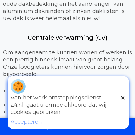
oude dakbedekking en het aanbrengen van
aluminium dakranden of zinken daklijsten is
uw dak is weer helemaal als nieuw!
Centrale verwarming (CV)
Om aangenaam te kunnen wonen of werken is
een prettig binnenklimaat van groot belang.
Onze loodgieters kunnen hiervoor zorgen door
bijvoorbeeld:
Het uitbreiden of compleet installeren van
een cv-installatie
Aan het werk ontstoppingsdienst-
Vervangen van radiatoren/radiatorkranen
24.nl, gaat u ermee akkoord dat wij
Vloerverwarming
cookies gebruiken
Accepteren
Sanitair
097006521500