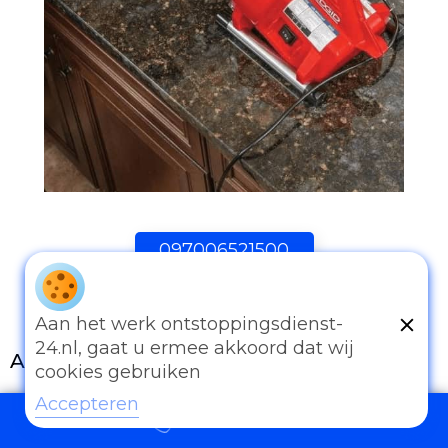
097006521500
Aan het werk ontstoppingsdienst-
24.nl, gaat u ermee akkoord dat wij
Andere diensten
cookies gebruiken
Eender welk probleem van afvoer of
Accepteren
097006521500
rioleringswerken kan u met ons bespreken.
Onze ervaring is onze troef. Al te vaak worden