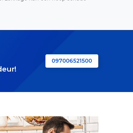
097006521500
deur!