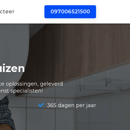
097006521500
cteer
uizen
te oplossingen, geleverd
nst specialisten!
365 dagen per jaar