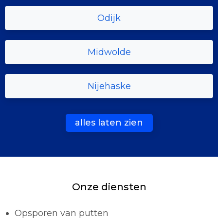
Odijk
Midwolde
Nijehaske
alles laten zien
Onze diensten
Opsporen van putten