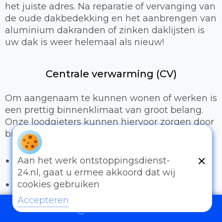
het juiste adres. Na reparatie of vervanging van
de oude dakbedekking en het aanbrengen van
aluminium dakranden of zinken daklijsten is
uw dak is weer helemaal als nieuw!
Centrale verwarming (CV)
Om aangenaam te kunnen wonen of werken is
een prettig binnenklimaat van groot belang.
Onze loodgieters kunnen hiervoor zorgen door
bijvoorbeeld:
Het uitbreiden of compleet installeren van
Aan het werk ontstoppingsdienst-
een cv-installatie
24.nl, gaat u ermee akkoord dat wij
Vervangen van radiatoren/radiatorkranen
cookies gebruiken
Vloerverwarming
Accepteren
097006521500
Sanitair