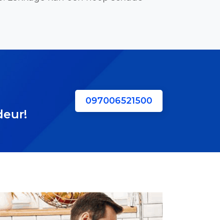
097006521500
deur!