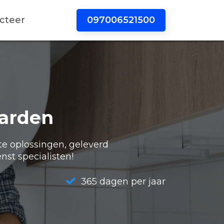
097006521500
cteer
aarden
te oplossingen, geleverd
nst specialisten!
365 dagen per jaar