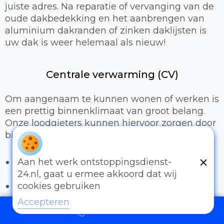
juiste adres. Na reparatie of vervanging van de
oude dakbedekking en het aanbrengen van
aluminium dakranden of zinken daklijsten is
uw dak is weer helemaal als nieuw!
Centrale verwarming (CV)
Om aangenaam te kunnen wonen of werken is
een prettig binnenklimaat van groot belang.
Onze loodgieters kunnen hiervoor zorgen door
bijvoorbeeld:
Het uitbreiden of compleet installeren van
Aan het werk ontstoppingsdienst-
een cv-installatie
24.nl, gaat u ermee akkoord dat wij
Vervangen van radiatoren/radiatorkranen
cookies gebruiken
Vloerverwarming
Accepteren
097006521500
Sanitair