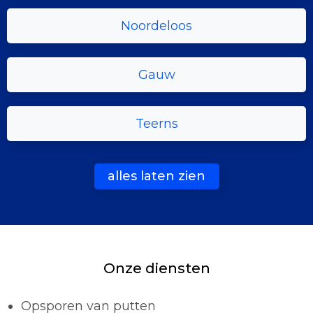
Noordeloos
Gauw
Teerns
alles laten zien
Onze diensten
Opsporen van putten