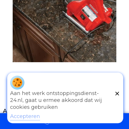
097006521500
Aan het werk ontstoppingsdienst-
24.nl, gaat u ermee akkoord dat wij
cookies gebruiken
Andere diensten
Accepteren
097006521500
Eender welk probleem van afvoer of
rioleringswerken kan u met ons bespreken.