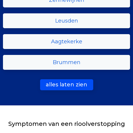
Zennewijnen
Leusden
Aagtekerke
Brummen
alles laten zien
Symptomen van een rioolverstopping