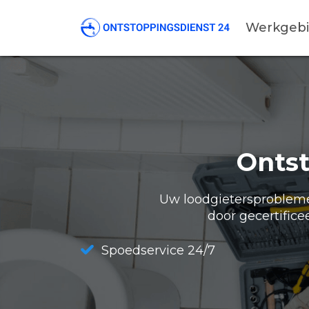
Werkgeb
Onts
Uw loodgietersproblemen
door gecertifice
Spoedservice 24/7