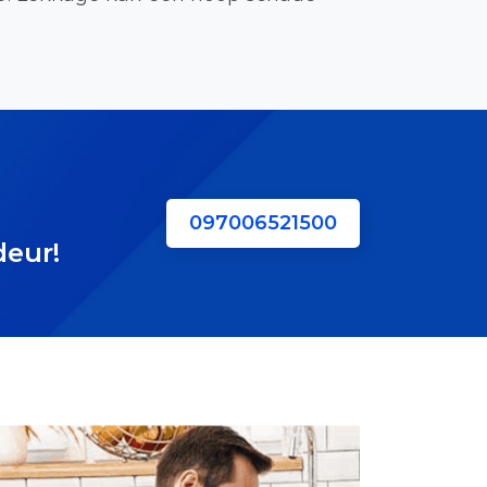
097006521500
deur!