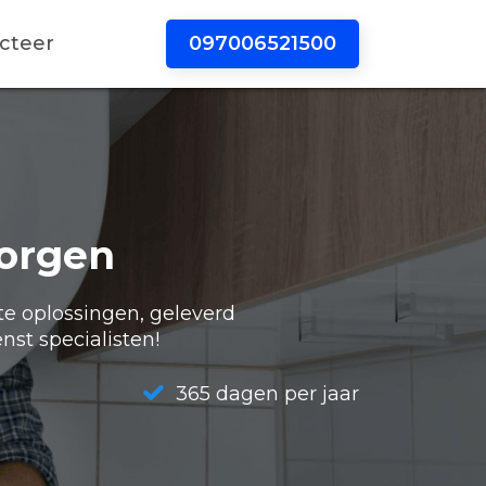
097006521500
cteer
orgen
te oplossingen, geleverd
nst specialisten!
365 dagen per jaar