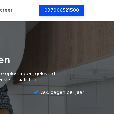
097006521500
cteer
en
te oplossingen, geleverd
nst specialisten!
365 dagen per jaar