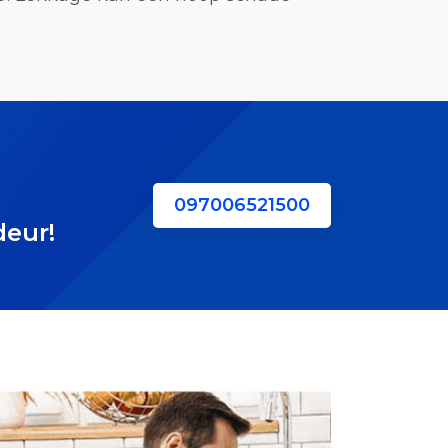
097006521500
deur!