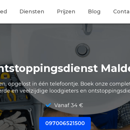
ied
Diensten
Prijzen
Blog
Conta
ntstoppingsdienst Mald
, opgelost in één telefoontje. Boek onze comple
erde en veelzijdige loodgieters en ontstoppingsdie
Vanaf 34 €
097006521500