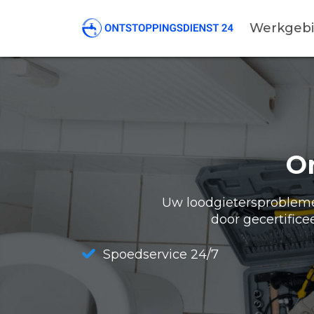
Werkgeb
O
Uw loodgietersproblemen
door gecertifice
Spoedservice 24/7