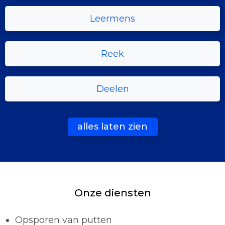
Leermens
Reek
Deelen
alles laten zien
Onze diensten
Opsporen van putten