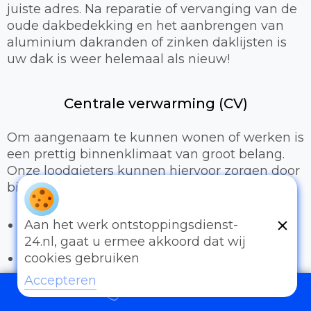
juiste adres. Na reparatie of vervanging van de
oude dakbedekking en het aanbrengen van
aluminium dakranden of zinken daklijsten is
uw dak is weer helemaal als nieuw!
Centrale verwarming (CV)
Om aangenaam te kunnen wonen of werken is
een prettig binnenklimaat van groot belang.
Onze loodgieters kunnen hiervoor zorgen door
bijvoorbeeld:
Het uitbreiden of compleet installeren van
Aan het werk ontstoppingsdienst-
een cv-installatie
24.nl, gaat u ermee akkoord dat wij
Vervangen van radiatoren/radiatorkranen
cookies gebruiken
Vloerverwarming
Accepteren
097006521500
Sanitair