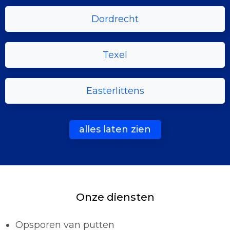
Dordrecht
Texel
Easterlittens
alles laten zien
Onze diensten
Opsporen van putten