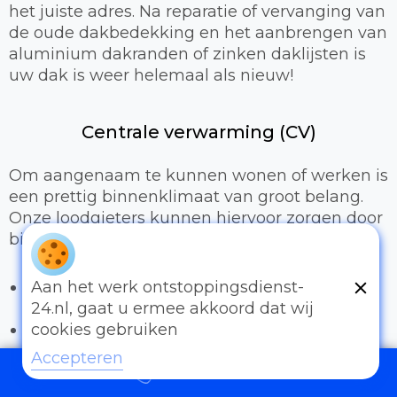
het juiste adres. Na reparatie of vervanging van
de oude dakbedekking en het aanbrengen van
aluminium dakranden of zinken daklijsten is
uw dak is weer helemaal als nieuw!
Centrale verwarming (CV)
Om aangenaam te kunnen wonen of werken is
een prettig binnenklimaat van groot belang.
Onze loodgieters kunnen hiervoor zorgen door
bijvoorbeeld:
Het uitbreiden of compleet installeren van
Aan het werk ontstoppingsdienst-
een cv-installatie
24.nl, gaat u ermee akkoord dat wij
Vervangen van radiatoren/radiatorkranen
cookies gebruiken
Vloerverwarming
Accepteren
097006521500
Sanitair