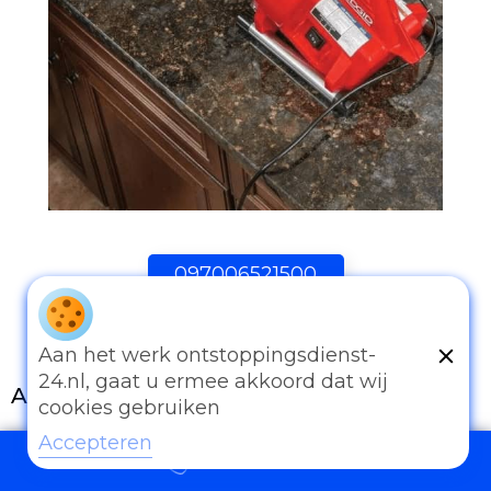
097006521500
Aan het werk ontstoppingsdienst-
24.nl, gaat u ermee akkoord dat wij
Andere diensten
cookies gebruiken
Eender welk probleem van afvoer of
Accepteren
097006521500
rioleringswerken kan u met ons bespreken.
Onze ervaring is onze troef. Al te vaak worden