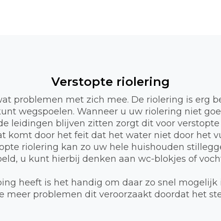
Verstopte riolering
wat problemen met zich mee. De riolering is erg b
l kunt wegspoelen. Wanneer u uw riolering niet go
e leidingen blijven zitten zorgt dit voor verstopte
 komt door het feit dat het water niet door het 
opte riolering kan zo uw hele huishouden stillegge
d, u kunt hierbij denken aan wc-blokjes of vocht
ng heeft is het handig om daar zo snel mogelijk 
 hoe meer problemen dit veroorzaakt doordat het s