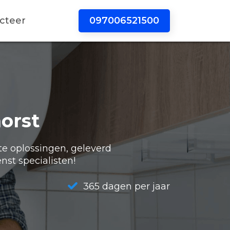
097006521500
cteer
orst
te oplossingen, geleverd
nst specialisten!
365 dagen per jaar