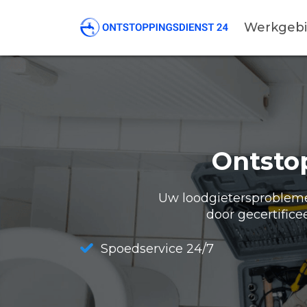
Werkgeb
Ontstop
Uw loodgietersproblemen
door gecertifice
Spoedservice 24/7