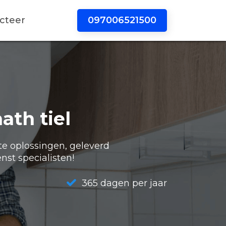
097006521500
cteer
ath tiel
te oplossingen, geleverd
nst specialisten!
365 dagen per jaar