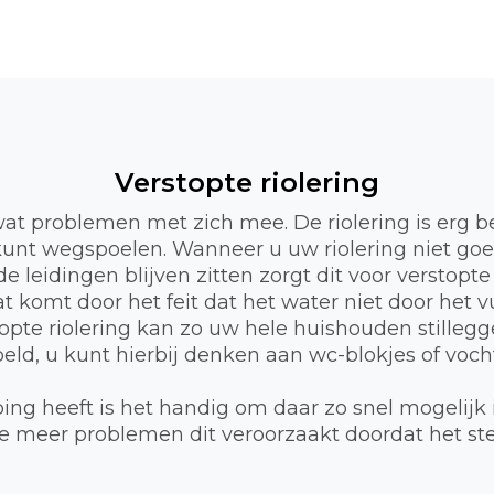
Verstopte riolering
wat problemen met zich mee. De riolering is erg b
l kunt wegspoelen. Wanneer u uw riolering niet go
e leidingen blijven zitten zorgt dit voor verstopte
 komt door het feit dat het water niet door het 
opte riolering kan zo uw hele huishouden stillegge
d, u kunt hierbij denken aan wc-blokjes of vocht
ng heeft is het handig om daar zo snel mogelijk 
 hoe meer problemen dit veroorzaakt doordat het s