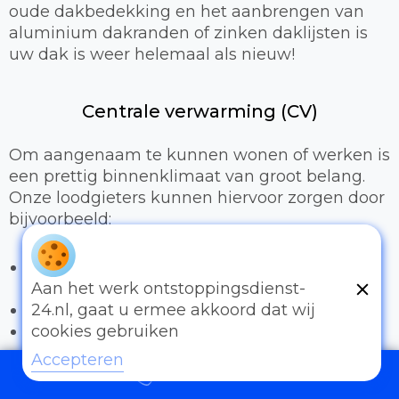
oude dakbedekking en het aanbrengen van
aluminium dakranden of zinken daklijsten is
uw dak is weer helemaal als nieuw!
Centrale verwarming (CV)
Om aangenaam te kunnen wonen of werken is
een prettig binnenklimaat van groot belang.
Onze loodgieters kunnen hiervoor zorgen door
bijvoorbeeld:
Het uitbreiden of compleet installeren van
een cv-installatie
Aan het werk ontstoppingsdienst-
Vervangen van radiatoren/radiatorkranen
24.nl, gaat u ermee akkoord dat wij
Vloerverwarming
cookies gebruiken
Accepteren
Sanitair
097006521500