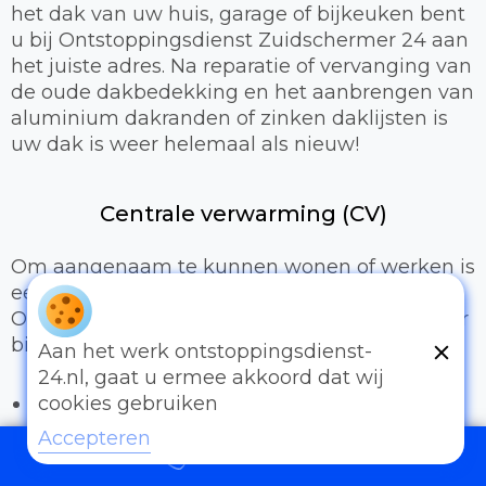
het dak van uw huis, garage of bijkeuken bent
u bij Ontstoppingsdienst Zuidschermer 24 aan
het juiste adres. Na reparatie of vervanging van
de oude dakbedekking en het aanbrengen van
aluminium dakranden of zinken daklijsten is
uw dak is weer helemaal als nieuw!
Centrale verwarming (CV)
Om aangenaam te kunnen wonen of werken is
een prettig binnenklimaat van groot belang.
Onze loodgieters kunnen hiervoor zorgen door
bijvoorbeeld:
Aan het werk ontstoppingsdienst-
24.nl, gaat u ermee akkoord dat wij
Het uitbreiden of compleet installeren van
cookies gebruiken
een cv-installatie
Accepteren
Vervangen van radiatoren/radiatorkranen
097006521500
Vloerverwarming