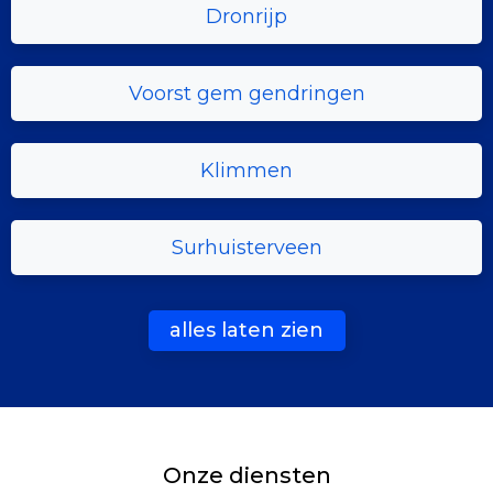
Dronrijp
Voorst gem gendringen
Klimmen
Surhuisterveen
alles laten zien
Onze diensten