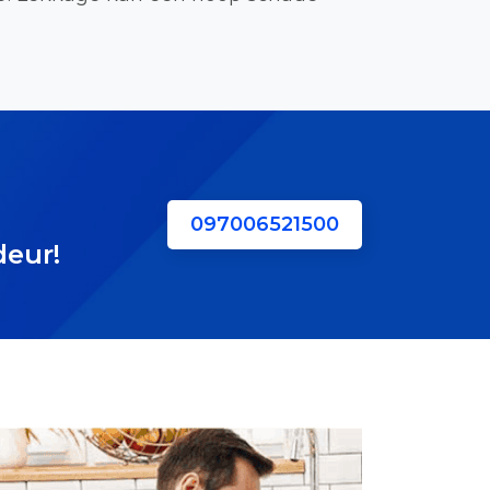
097006521500
deur!