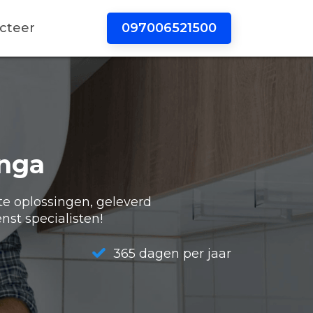
097006521500
cteer
nga
te oplossingen, geleverd
nst specialisten!
365 dagen per jaar