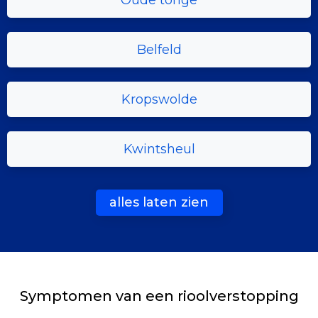
Oude tonge
Belfeld
Kropswolde
Kwintsheul
alles laten zien
Symptomen van een rioolverstopping