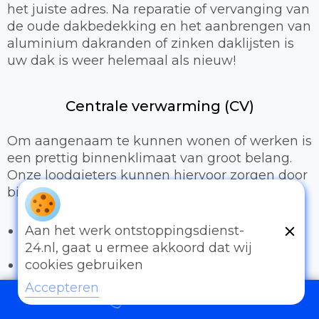
het juiste adres. Na reparatie of vervanging van
de oude dakbedekking en het aanbrengen van
aluminium dakranden of zinken daklijsten is
uw dak is weer helemaal als nieuw!
Centrale verwarming (CV)
Om aangenaam te kunnen wonen of werken is
een prettig binnenklimaat van groot belang.
Onze loodgieters kunnen hiervoor zorgen door
bijvoorbeeld:
Het uitbreiden of compleet installeren van
Aan het werk ontstoppingsdienst-
een cv-installatie
24.nl, gaat u ermee akkoord dat wij
Vervangen van radiatoren/radiatorkranen
cookies gebruiken
Vloerverwarming
Accepteren
097006521500
Sanitair