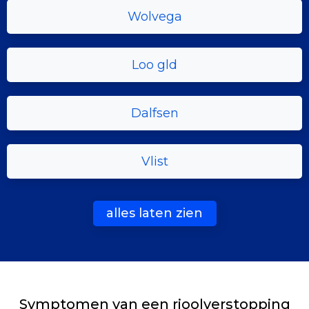
Wolvega
Loo gld
Dalfsen
Vlist
alles laten zien
Symptomen van een rioolverstopping