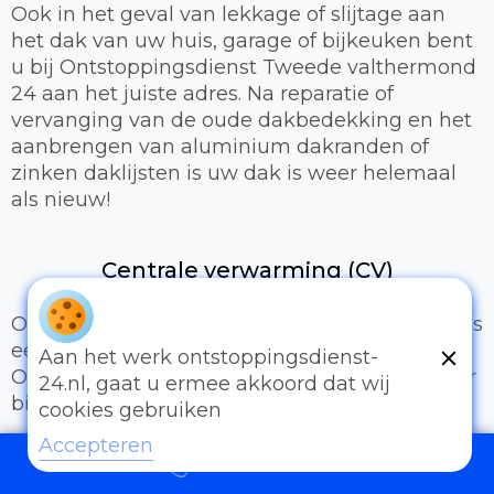
Ook in het geval van lekkage of slijtage aan
het dak van uw huis, garage of bijkeuken bent
u bij Ontstoppingsdienst Tweede valthermond
24 aan het juiste adres. Na reparatie of
vervanging van de oude dakbedekking en het
aanbrengen van aluminium dakranden of
zinken daklijsten is uw dak is weer helemaal
als nieuw!
Centrale verwarming (CV)
Om aangenaam te kunnen wonen of werken is
een prettig binnenklimaat van groot belang.
Aan het werk ontstoppingsdienst-
Onze loodgieters kunnen hiervoor zorgen door
24.nl, gaat u ermee akkoord dat wij
bijvoorbeeld:
cookies gebruiken
Accepteren
Het uitbreiden of compleet installeren van
097006521500
een cv-installatie