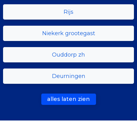
Rijs
Niekerk grootegast
Ouddorp zh
Deurningen
alles laten zien